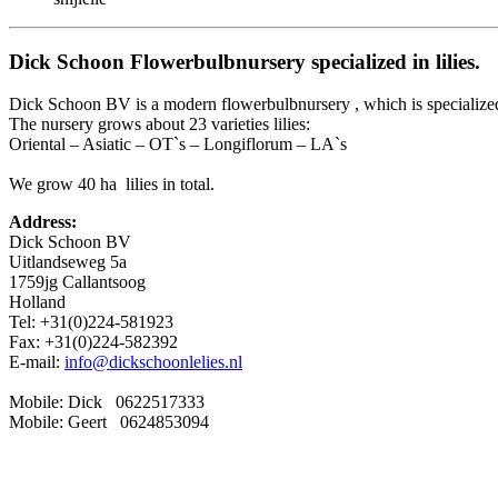
Dick Schoon Flowerbulbnursery specialized in lilies.
Dick Schoon BV is a modern flowerbulbnursery , which is specialized 
The nursery grows about 23 varieties lilies:
Oriental – Asiatic – OT`s – Longiflorum – LA`s
We grow 40 ha lilies in total.
Address:
Dick Schoon BV
Uitlandseweg 5a
1759jg Callantsoog
Holland
Tel: +31(0)224-581923
Fax: +31(0)224-582392
E-mail:
info@dickschoonlelies.nl
Mobile: Dick 0622517333
Mobile: Geert 0624853094