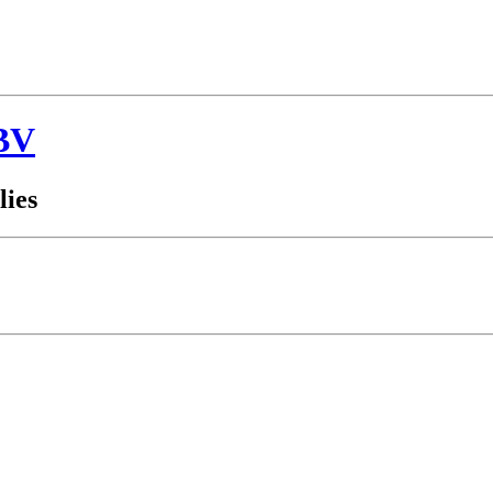
BV
lies