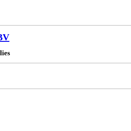
BV
lies