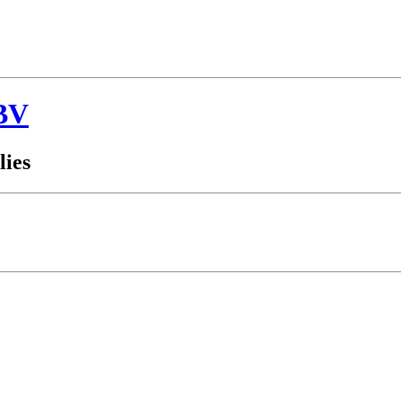
BV
lies