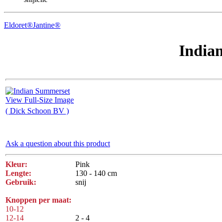
Eldoret®
Jantine®
India
View Full-Size Image
( Dick Schoon BV )
Ask a question about this product
Kleur:
Pink
Lengte:
130 - 140 cm
Gebruik:
snij
Knoppen per maat:
10-12
12-14
2 - 4