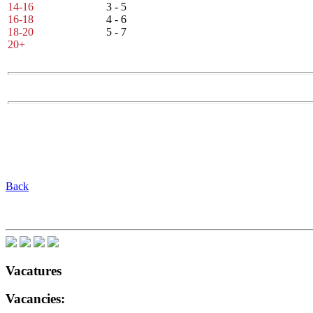
14-16
3 - 5
16-18
4 - 6
18-20
5 - 7
20+
Back
Vacatures
Vacancies: